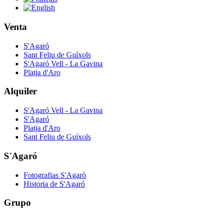
Venta
S'Agaró
Sant Feliu de Guíxols
S'Agaró Vell - La Gavina
Platja d'Aro
Alquiler
S'Agaró Vell - La Gavina
S'Agaró
Platja d'Aro
Sant Feliu de Guíxols
S'Agaró
Fotografias S'Agaró
Historia de S'Agaró
Grupo