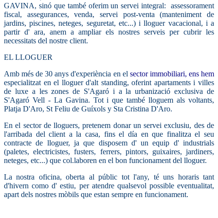
GAVINA, sinó que també oferim un servei integral: assessorament
fiscal, assegurances, venda, servei post-venta (manteniment de
jardins, piscines, neteges, seguretat, etc...) i lloguer vacacional, i a
partir d' ara, anem a ampliar els nostres serveis per cubrir les
necessitats del nostre client.
EL LLOGUER
Amb més de 30 anys d'experiència en el
sector immobiliari, ens hem
especialitzat en el lloguer d'alt standing, oferint apartaments i villes
de luxe a les zones de S'Agaró i a la urbanizació exclusiva de
S'Agaró Vell - La Gavina. Tot i que també lloguem als voltants,
Platja D'Aro, St Feliu de Guíxols y Sta Cristina D'Aro.
En el sector de lloguers, pretenem donar un servei exclusiu, des de
l'arribada del client a la casa, fins el día en que finalitza el seu
contracte de lloguer, ja que disposem d' un equip d' industrials
(paletes, electricistes, fusters, ferrers, pintors, guixaires, jardiners,
neteges, etc...) que col.laboren en el bon funcionament del lloguer.
La nostra oficina, oberta al públic tot l'any, té uns horaris tant
d'hivern como d' estiu, per atendre qualsevol possible eventualitat,
apart dels nostres mòbils que estan sempre en funcionament.